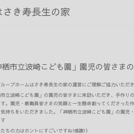
はさき寿長生の家
神栖市立波崎こども園」園児の皆さまの
グループホームはさき寿長生の家の運営にご理解ご協力いただ
栖市立波崎こども園」の園児の皆さまに来訪いただき
、
手作り
ます。
園児・教職員皆さま
の笑顔と一生懸命創ってくださった
な気持ちをいただきました。
「神栖市立波崎こども園」の園児
ます
供たちの力は
ホントにすごいですね!感謝!）