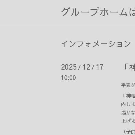
グループホーム
インフォメーション
2025
12
17
「
/
/
10:00
平素
「神
内し
温か
上げ
（子