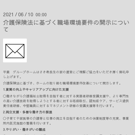
2021
06
10
00:00
/
/
介護保険法に基づく職場環境要件の開示につい
て
平素 グループホームはさき寿長生の家の運営にご理解ご協力をいただき厚く御礼申
し上げます。
介護保険法に基づき、ホームの取り組む職場環境要件改善について開示します。
1.資質の向上やキャリアアップに向けた支援
〇働きながら介護福祉士取得を目指す者に対する実務者研修受講支援や、より専門性
の高い介護技術を取得しようとする者に対する喀痰吸引、認知症ケア、サービス提供
責任者研修、中堅職員に対するマネジメント研修の受講支援等を行います。
2.両立支援・多様な働き方の推進
〇子育てや家族等の介護等と仕事の両立を目指す者のための休業制度等の充実、事業
所内託児施設の整備を行います。
3.やりがい・働きがいの醸成