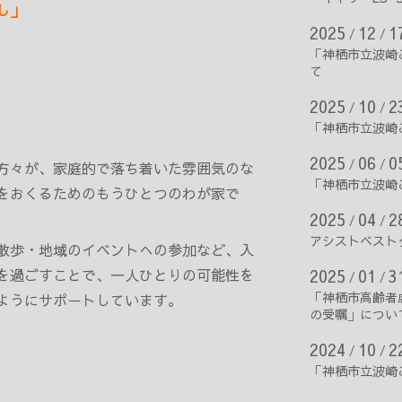
し」
2025
12
1
/
/
「神栖市立波崎
て
2025
10
2
/
/
「神栖市立波崎
2025
06
0
/
/
方々が、家庭的で落ち着いた雰囲気のな
「神栖市立波崎
をおくるためのもうひとつのわが家で
2025
04
2
/
/
アシストベストタ
散歩・地域のイベントへの参加など、入
を過ごすことで、一人ひとりの可能性を
2025
01
3
/
/
「神栖市高齢者
ようにサポートしています。
の受嘱」につい
2024
10
2
/
/
「神栖市立波崎