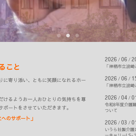
2026
06
2
/
/
ること
「神栖市立波崎
2026
06
1
/
/
りに寄り添い、ともに笑顔になれるホー
「神栖市立波崎
2026
04
0
/
/
だけるようお一人おひとりの気持ちを尊
令和8年度介護
サポートをさせていただきます。
ついて
立へのサポート」
2026
03
0
/
/
いうら社製介護
ーキャリーLS