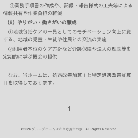
①業務手順書の作成や、記録・報告様式の工夫等による
情報共有や作業負担の軽減
（
6
）やりがい・働きがいの醸成
①
地域包括ケアの一員としてのモチベーション向上に資
する、地域の児童・生徒や住民との交流の実施
②利用者本位のケア方針など介護保険や法人の理念等を
定期的に学ぶ機会の提供
なお、当ホームは、処遇改善加算Ⅰと特定処遇改善加算
Ⅱを取得しております。
1
©2026
グループホームはさき寿長生の家
. All Rights Reserved.